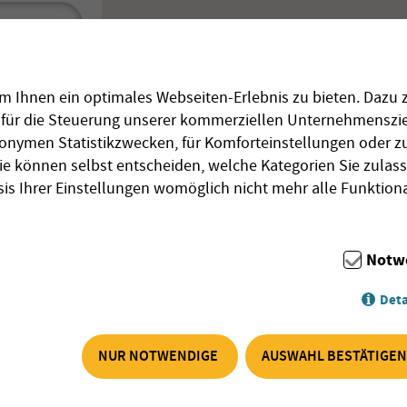
Fr
Sa
So
0
31
1
2
7
8
9
 Ihnen ein optimales Webseiten-Erlebnis zu bieten. Dazu z
3
14
15
16
d für die Steuerung unserer kommerziellen Unternehmenszie
0
21
22
23
anonymen Statistikzwecken, für Komforteinstellungen oder zu
7
28
29
30
ie können selbst entscheiden, welche Kategorien Sie zulas
sis Ihrer Einstellungen womöglich nicht mehr alle Funktiona
4
5
6
chen
Schließen
Notw
Deta
NUR NOTWENDIGE
AUSWAHL BESTÄTIGEN