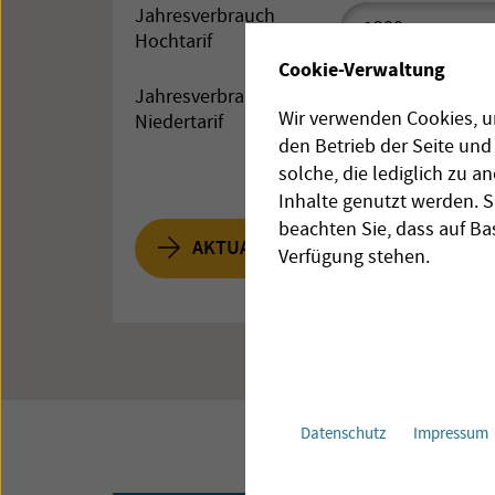
Jahresverbrauch
Mo
Di
Mi
Do
Hochtarif
27
28
29
3
Cookie-Verwaltung
3
4
5
6
Jahresverbrauch
Wir verwenden Cookies, um
Niedertarif
10
11
12
1
den Betrieb der Seite un
17
18
19
2
solche, die lediglich zu 
24
25
26
2
Inhalte genutzt werden. S
beachten Sie, dass auf Ba
31
1
2
3
AKTUALISIEREN
Verfügung stehen.
Heute
Lös
Datenschutz
Impressum