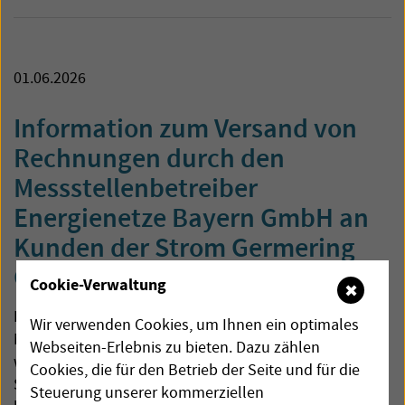
01.06.2026
Information zum Versand von
Rechnungen durch den
Messstellenbetreiber
Energienetze Bayern GmbH an
Kunden der Strom Germering
GmbH
Cookie-Verwaltung
✖
Die Energienetze Bayern GmbH ist
Wir verwenden Cookies, um Ihnen ein optimales
Messstellenbetreiber in Germering. Die Messkosten
Webseiten-Erlebnis zu bieten. Dazu zählen
werden in der Regel vom Messstellenbetreiber an die
Cookies, die für den Betrieb der Seite und für die
Strom Germering GmbH verrechnet und Sie als Kunde
Steuerung unserer kommerziellen