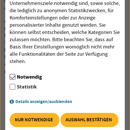
bekommen die Kosten mit Ihrer Stromrechnung ohne
Unternehmensziele notwendig sind, sowie solche,
Aufschlag weiterverrechnet.
die lediglich zu anonymen Statistikzwecken, für
Komforteinstellungen oder zur Anzeige
Aktuell wurden durch den Messstellenbetreiber für
personalisierter Inhalte genutzt werden. Sie
modernen oder intelligenten Messsystemen
können selbst entscheiden, welche Kategorien Sie
Rechnungen direkt an Sie als Endkunden generiert. Die
zulassen möchten. Bitte beachten Sie, dass auf
Strom Germering GmbH, als Ihr Lieferant, ist dabei die
Basis Ihrer Einstellungen womöglich nicht mehr
Richtigstellung der Abrechnung mit der Energienetze
alle Funktionalitäten der Seite zur Verfügung
Bayern GmbH abzustimmen. Sie als unsere Kunden
stehen.
werden von uns zeitnah über das weitere Vorgehen
informiert.
Notwendig
Statistik
Details anzeigen/ausblenden
16.01.2026
NUR NOTWENDIGE
AUSWAHL BESTÄTIGEN
Jahresendabrechnung Online-