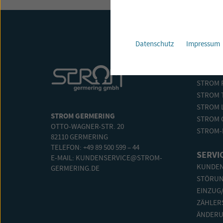
Datenschutz
Impressum
UNSER
STROM 
STROM 
STROM 
STROM GERMERING
STROM 
OTTO-WAGNER-STR. 20
STROM-
82110 GERMERING
TELEFON: +49 89 500 599 – 44
SERVI
E-MAIL:
KUNDENSERVICE@STROM-
KUNDEN
GERMERING.DE
STÖRU
EINZUG
ZÄHLER
ÄNDERU