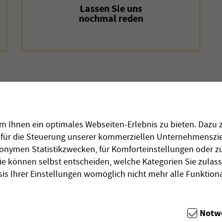
Lassen Sie uns
nochmal reden
wissen
 Ihnen ein optimales Webseiten-Erlebnis zu bieten. Dazu z
d für die Steuerung unserer kommerziellen Unternehmenszie
 zu einem anderen Anbieter wechseln möchten.
anonymen Statistikzwecken, für Komforteinstellungen oder zu
 automatisch für Sie, wenn Sie einen Wechselauftrag stelle
ie können selbst entscheiden, welche Kategorien Sie zulas
sis Ihrer Einstellungen womöglich nicht mehr alle Funktiona
Notw