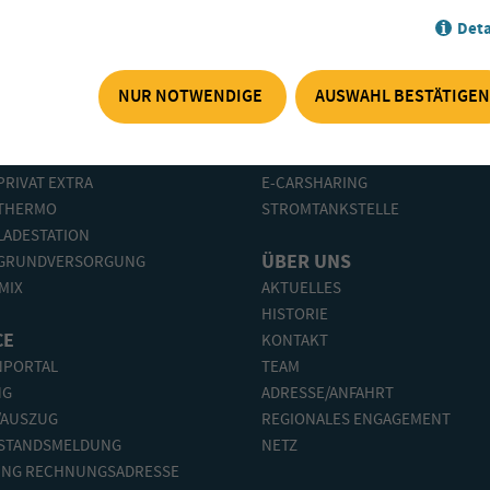
Deta
NUR NOTWENDIGE
AUSWAHL BESTÄTIGEN
 STROM
E-MOBILITÄT
PRIVAT EXTRA
E-CARSHARING
THERMO
STROMTANKSTELLE
LADESTATION
ÜBER UNS
GRUNDVERSORGUNG
MIX
AKTUELLES
HISTORIE
CE
KONTAKT
PORTAL
TEAM
NG
ADRESSE/ANFAHRT
/AUSZUG
REGIONALES ENGAGEMENT
STANDSMELDUNG
NETZ
NG RECHNUNGSADRESSE