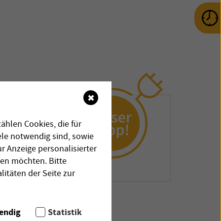
✖
ählen Cookies, die für
le notwendig sind, sowie
r Anzeige personalisierter
n.
sen möchten. Bitte
litäten der Seite zur
endig
Statistik