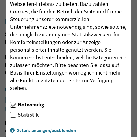
Webseiten-Erlebnis zu bieten. Dazu zählen
werden.
Cookies, die für den Betrieb der Seite und für die
Steuerung unserer kommerziellen
Kontaktdaten:
Unternehmensziele notwendig sind, sowie solche,
Schlichtungsstelle Energie e.V.
die lediglich zu anonymen Statistikzwecken, für
Friedrichstr. 133, 10117 Berlin
Komforteinstellungen oder zur Anzeige
T: 030 27 57 240-0
personalisierter Inhalte genutzt werden. Sie
F: 030 27 57 240–69
können selbst entscheiden, welche Kategorien Sie
H:
www.schlichtungsstelle-energie.de
zulassen möchten. Bitte beachten Sie, dass auf
M:
info@schlichtungsstelle-energie.de
Basis Ihrer Einstellungen womöglich nicht mehr
alle Funktionalitäten der Seite zur Verfügung
Online-Streitbeilegungs-
stehen.
Plattform der Europäischen
Notwendig
Union
Statistik
Die EU hat dieses Portal eingerichtet, um
unzufriedenen Kunden zu helfen. Bei Beschwerden
Details anzeigen/ausblenden