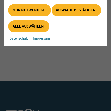
über Waren oder Dienstleistungen, die Sie über das
Internet gekauft haben, können Sie hier eine neutrale
NUR NOTWENDIGE
AUSWAHL BESTÄTIGEN
Streitbeilegungsstelle finden, um zu einer
außergerichtlichen Lösung zu gelangen.
ALLE AUSWÄHLEN
Kontaktdaten:
Datenschutz
Impressum
H:
www.webgate.ec.europa.eu