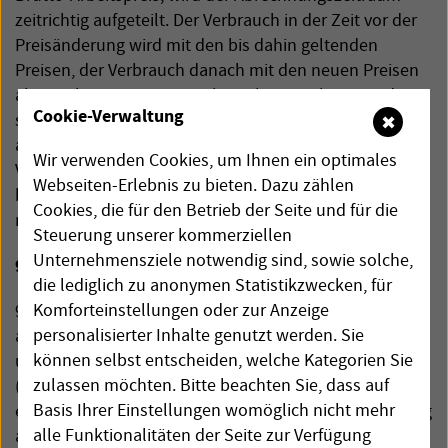
zeitrichtig aufgeteilt. Der Verbrauch in der Zeit vor der
Preisänderung wird mit den bis dahin geltenden
Preisen, der Verbrauch danach mit den neuen Preisen
abgerechnet. Bei einer Verbrauchsermittlung werden
Cookie-Verwaltung
soweit möglich jahreszeitliche Schwankungen
✖
angemessen berücksichtigt (z. B. einen erhöhten
Wir verwenden Cookies, um Ihnen ein optimales
Verbrauch im Winter). Die Grundlagen dafür sind die
Webseiten-Erlebnis zu bieten. Dazu zählen
bisheriger Verbrauchswerte und die Erfahrungswerte
Cookies, die für den Betrieb der Seite und für die
mit vergleichbaren Kunden.
Steuerung unserer kommerziellen
Unternehmensziele notwendig sind, sowie solche,
9. Rechnungsstellung, Abschläge, Bezahlung
die lediglich zu anonymen Statistikzwecken, für
Komforteinstellungen oder zur Anzeige
9.1. Wird der Verbrauch für mehrere Monate
personalisierter Inhalte genutzt werden. Sie
abgerechnet, können für den durch die
SGG
gelieferten
können selbst entscheiden, welche Kategorien Sie
und noch nicht abgerechneten Strom Teilzahlungen
zulassen möchten. Bitte beachten Sie, dass auf
(„Abschläge“) verlangt werden. Diese Abschläge
Basis Ihrer Einstellungen womöglich nicht mehr
errechnen sich im ersten Abrechnungszeitraum anteilig
alle Funktionalitäten der Seite zur Verfügung
auf Grundlage des vom Kunden oder vom