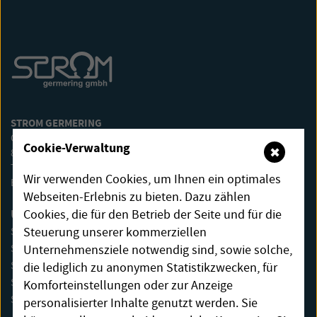
STROM GERMERING
OTTO-WAGNER-STR. 20
Cookie-Verwaltung
✖
82110 GERMERING
TELEFON: +49 89 500 599 – 44
Wir verwenden Cookies, um Ihnen ein optimales
E-MAIL:
KUNDENSERVICE@STROM-GERMERING.DE
Webseiten-Erlebnis zu bieten. Dazu zählen
UNSER STROM
Cookies, die für den Betrieb der Seite und für die
Steuerung unserer kommerziellen
STROM PRIVAT EXTRA
Unternehmensziele notwendig sind, sowie solche,
STROM THERMO
STROM LADESTATION
die lediglich zu anonymen Statistikzwecken, für
STROM GRUNDVERSORGUNG
Komforteinstellungen oder zur Anzeige
STROM-MIX
personalisierter Inhalte genutzt werden. Sie