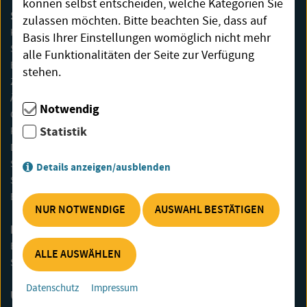
können selbst entscheiden, welche Kategorien Sie
SERVICE
zulassen möchten. Bitte beachten Sie, dass auf
KUNDENPORTAL
Basis Ihrer Einstellungen womöglich nicht mehr
STÖRUNG
alle Funktionalitäten der Seite zur Verfügung
EINZUG/AUSZUG
stehen.
ZÄHLERSTANDSMELDUNG
ÄNDERUNG RECHNUNGSADRESSE
Notwendig
GUTHABENANWEISUNG
Statistik
RECHNUNGSERLÄUTERUNG
DOWNLOADS
SCHLICHTUNGSSTELLE
Details anzeigen/ausblenden
STROMMESSGERÄTEVERLEIH
BARRIEREFREIHEIT
NUR NOTWENDIGE
AUSWAHL BESTÄTIGEN
E-MOBILITÄT
E-CARSHARING
ALLE AUSWÄHLEN
STROMTANKSTELLE
Datenschutz
Impressum
ÜBER UNS